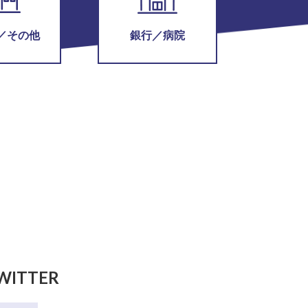
／その他
銀行／病院
WITTER