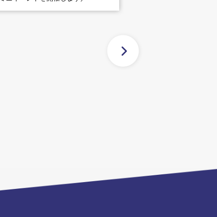
2026.04.27
★［更新］ＧＷお客様感謝デ
催★