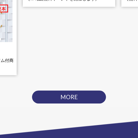
アム付商
MORE