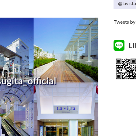
@lavist
Tweets by 
L